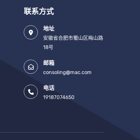
联系方式
地址
安徽省合肥市蜀山区梅山路
18号
邮箱
consoling@mac.com
电话
19187074650