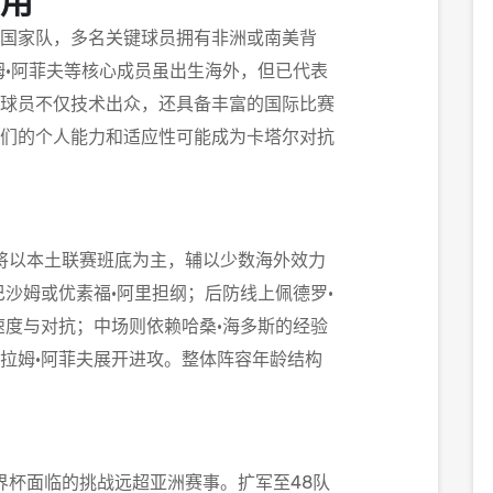
用
国家队，多名关键球员拥有非洲或南美背
姆·阿菲夫等核心成员虽出生海外，但已代表
球员不仅技术出众，还具备丰富的国际比赛
们的个人能力和适应性可能成为卡塔尔对抗
计将以本土联赛班底为主，辅以少数海外效力
巴沙姆或优素福·阿里担纲；后防线上佩德罗·
速度与对抗；中场则依赖哈桑·海多斯的经验
拉姆·阿菲夫展开进攻。整体阵容年龄结构
界杯面临的挑战远超亚洲赛事。扩军至48队