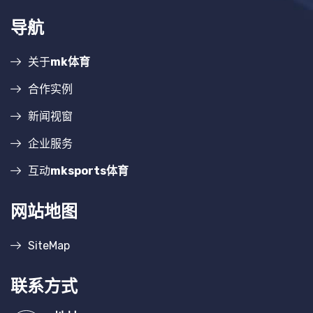
导航
关于
mk体育
合作实例
新闻视窗
企业服务
互动
mksports体育
网站地图
SiteMap
联系方式