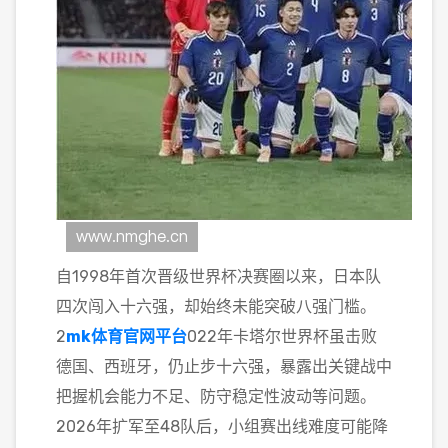
自1998年首次晋级世界杯决赛圈以来，日本队
四次闯入十六强，却始终未能突破八强门槛。
2
mk体育官网平台
022年卡塔尔世界杯虽击败
德国、西班牙，仍止步十六强，暴露出关键战中
把握机会能力不足、防守稳定性波动等问题。
2026年扩军至48队后，小组赛出线难度可能降