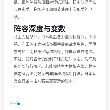
低，但淘汰赛阶段面对传统豪强，日本队仍需在
心理素质、临场应变和细节处理上实现质的飞
跃。
阵容深度与变数
除主力框架外，日本队后备力量同样雄厚。田中
碧、守田英正等中场多面手提供战术弹性，而伊
东纯也、南野拓实等边路好手则丰富进攻选择。
不过，最终名单仍受制于球员届时状态、伤病及
俱乐部放行情况。若能保持主力框架完整，并在
赛前磨合出高效反击与阵地战双轨打法，日本队
完全具备冲击八强甚至更远的资本。
下一篇