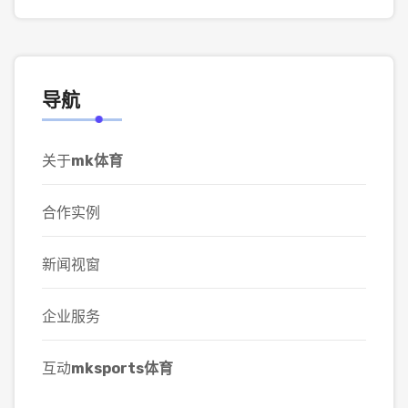
导航
关于
mk体育
合作实例
新闻视窗
企业服务
互动
mksports体育