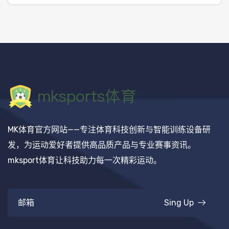
MK体育官方网站——专注体育科技创新与智能训练设备研
发，为运动爱好者提供高品质产品与专业赛事资讯。
mksport体育让科技助力每一次精彩运动。
Sing Up