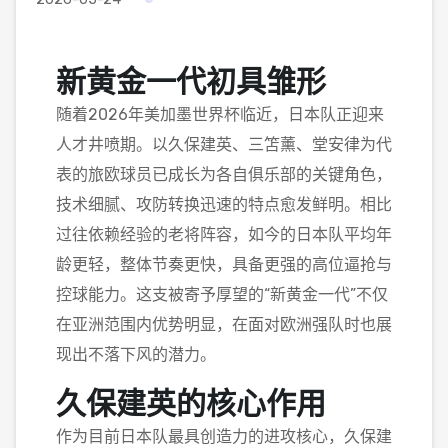
新黄金一代初具雏形
随着2026年美加墨世界杯临近，日本队正迎来
人才井喷期。以久保建英、三笘薰、堂安律为代
表的旅欧球员已成长为各自俱乐部的关键角色，
技术细腻、攻防转换迅速的特点愈发鲜明。相比
过往依赖经验的老将阵容，如今的日本队平均年
龄更轻，整体节奏更快，具备更强的高位逼抢与
控球能力。这支被寄予厚望的“新黄金一代”不仅
在亚洲范围内优势明显，在面对欧洲强队时也展
现出不落下风的潜力。
久保建英的核心作用
作为目前日本队最具创造力的进攻核心，久保建