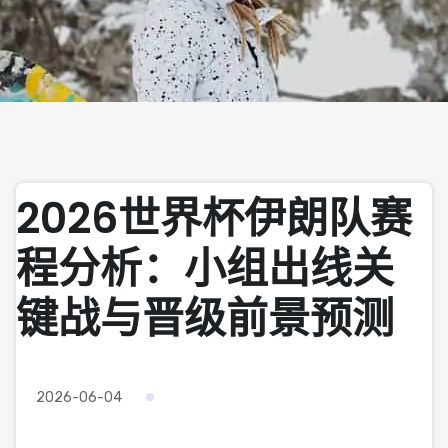
2026世界杯伊朗队赛
程分析：小组出线关
键战与晋级前景预测
2026-06-04