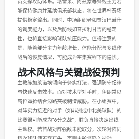
员支撑攻防体系。塔雷米、阿兹蒙等锋线主力若
能保持健康并延续俱乐部状态，将在世界杯赛场
提供稳定输出。同时，中场组织者如贾汉巴赫什
的调度能力，以及后防线如普拉利甘吉的稳定
性，也将直接影响球队抗压能力。值得注意的
是，随着部分主力年龄增长，体能分配与多线作
战后的恢复情况，可能成为密集赛程下的隐忧。
战术风格与关键战役预判
主教练加莱诺埃倾向于务实打法，强调防守纪律
与快速反击效率。面对技术型对手时，伊朗常以
高位逼抢结合边路突破制造威胁。在小组赛中，
对阵实力接近的对手（如非洲或中北美球队）的
比赛很可能成为“6分之战”，胜负直接决定出线
主动权。若首战对阵强敌未能取分，次轮对阵同
档次球队便不容有失，否则末轮将陷入被动。