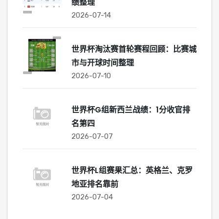
绩整理
2026-07-14
世界杯淘汰赛首轮赛程回顾：比赛城
市与开球时间整理
2026-07-10
世界杯G组新西兰战绩：1分收官排
名第四
2026-07-07
世界杯L组赛果汇总：英格兰、克罗
地亚排名靠前
2026-07-04