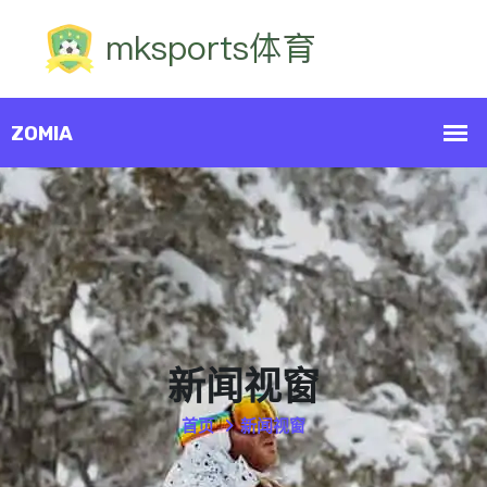
新闻视窗
首页
新闻视窗