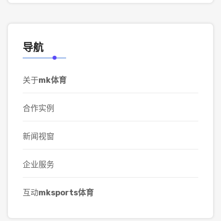
导航
关于
mk体育
合作实例
新闻视窗
企业服务
互动
mksports体育